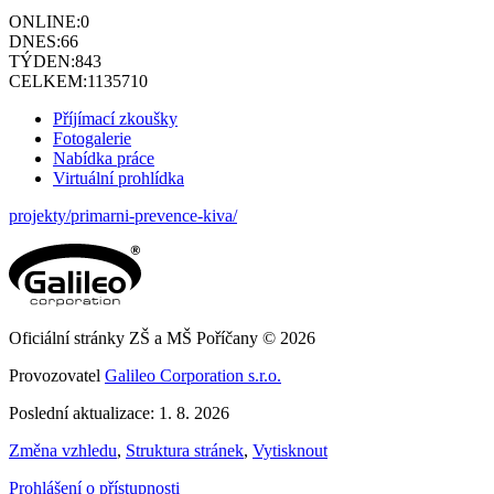
ONLINE:
0
DNES:
66
TÝDEN:
843
CELKEM:
1135710
Příjímací zkoušky
Fotogalerie
Nabídka práce
Virtuální prohlídka
projekty/primarni-prevence-kiva/
Oficiální stránky ZŠ a MŠ Poříčany © 2026
Provozovatel
Galileo Corporation s.r.o.
Poslední aktualizace: 1. 8. 2026
Změna vzhledu
,
Struktura stránek
,
Vytisknout
Prohlášení o přístupnosti