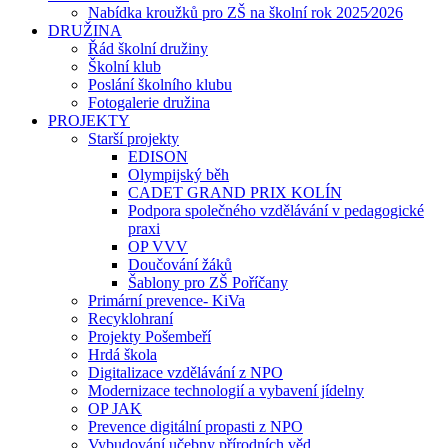
Nabídka kroužků pro ZŠ na školní rok 2025⁄2026
DRUŽINA
Řád školní družiny
Školní klub
Poslání školního klubu
Fotogalerie družina
PROJEKTY
Starší projekty
EDISON
Olympijský běh
CADET GRAND PRIX KOLÍN
Podpora společného vzdělávání v pedagogické
praxi
OP VVV
Doučování žáků
Šablony pro ZŠ Poříčany
Primární prevence- KiVa
Recyklohraní
Projekty Pošembeří
Hrdá škola
Digitalizace vzdělávání z NPO
Modernizace technologií a vybavení jídelny
OP JAK
Prevence digitální propasti z NPO
Vybudování učebny přírodních věd