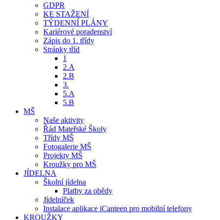
GDPR
KE STAŽENÍ
TÝDENNÍ PLÁNY
Kariérové poradenství
Zápis do 1. třídy
Stránky tříd
1
2.A
2.B
3.
5.A
5.B
MŠ
Naše aktivity
Řád Mateřské Školy
Třídy MŠ
Fotogalerie MŠ
Projekty MŠ
Kroužky pro MŠ
JÍDELNA
Školní jídelna
Platby za obědy
Jídelníček
Instalace aplikace iCanteen pro mobilní telefony
KROUŽKY