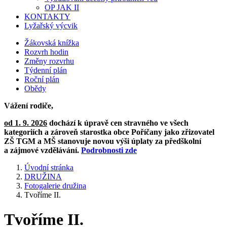
OP JAK II
KONTAKTY
Lyžařský výcvik
Žákovská knížka
Rozvrh hodin
Změny rozvrhu
Týdenní plán
Roční plán
Obědy
Vážení rodiče,
od 1. 9. 2026
dochází k úpravě cen stravného ve všech
kategoriích a zároveň starostka obce Poříčany jako zřizovatel
ZŠ TGM a MŠ stanovuje novou výši úplaty za předškolní
a zájmové vzdělávání.
Podrobnosti zde
Úvodní stránka
DRUŽINA
Fotogalerie družina
Tvoříme II.
Tvoříme II.