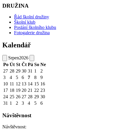
DRUŽINA
Řád školní družiny
Školní klub
Poslání školního klubu
Fotogalerie družina
Kalendář
Srpen
2026
Po
Út
St
Čt
Pá
So
Ne
27
28
29
30
31
1
2
3
4
5
6
7
8
9
10
11
12
13
14
15
16
17
18
19
20
21
22
23
24
25
26
27
28
29
30
31
1
2
3
4
5
6
Návštěvnost
Návštěvnost: