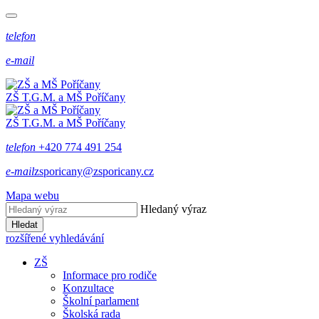
telefon
e-mail
ZŠ T.G.M. a MŠ Poříčany
ZŠ T.G.M. a MŠ Poříčany
telefon
+420 774 491 254
e-mail
zsporicany@zsporicany.cz
Mapa webu
Hledaný výraz
Hledat
rozšířené vyhledávání
ZŠ
Informace pro rodiče
Konzultace
Školní parlament
Školská rada