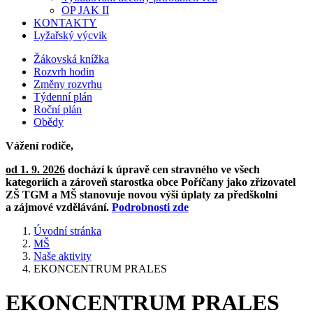
OP JAK II
KONTAKTY
Lyžařský výcvik
Žákovská knížka
Rozvrh hodin
Změny rozvrhu
Týdenní plán
Roční plán
Obědy
Vážení rodiče,
od 1. 9. 2026
dochází k úpravě cen stravného ve všech
kategoriích a zároveň starostka obce Poříčany jako zřizovatel
ZŠ TGM a MŠ stanovuje novou výši úplaty za předškolní
a zájmové vzdělávání.
Podrobnosti zde
Úvodní stránka
MŠ
Naše aktivity
EKONCENTRUM PRALES
EKONCENTRUM PRALES