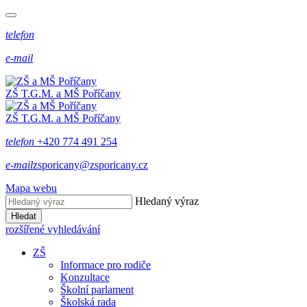
telefon
e-mail
ZŠ T.G.M. a MŠ Poříčany
ZŠ T.G.M. a MŠ Poříčany
telefon
+420 774 491 254
e-mail
zsporicany@zsporicany.cz
Mapa webu
Hledaný výraz
Hledat
rozšířené vyhledávání
ZŠ
Informace pro rodiče
Konzultace
Školní parlament
Školská rada