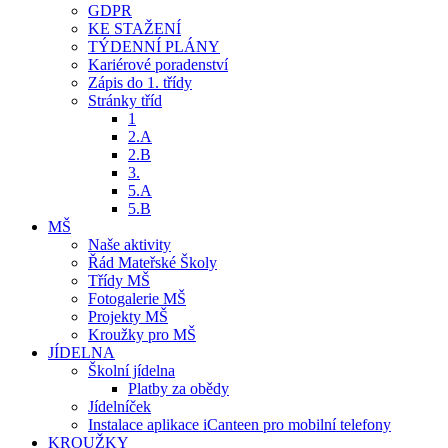
GDPR
KE STAŽENÍ
TÝDENNÍ PLÁNY
Kariérové poradenství
Zápis do 1. třídy
Stránky tříd
1
2.A
2.B
3.
5.A
5.B
MŠ
Naše aktivity
Řád Mateřské Školy
Třídy MŠ
Fotogalerie MŠ
Projekty MŠ
Kroužky pro MŠ
JÍDELNA
Školní jídelna
Platby za obědy
Jídelníček
Instalace aplikace iCanteen pro mobilní telefony
KROUŽKY