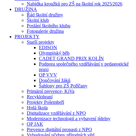
Nabídka kroužků pro ZŠ na školní rok 2025⁄2026
DRUŽINA
Řád školní družiny
Školní klub
Poslání školního klubu
Fotogalerie družina
PROJEKTY
Starší projekty
EDISON
Olympijský běh
CADET GRAND PRIX KOLÍN
Podpora společného vzdělávání v pedagogické
praxi
OP VVV
Doučování žáků
Šablony pro ZŠ Poříčany
Primární prevence- KiVa
Recyklohraní
Projekty Pošembeří
Hrdá škola
Digitalizace vzdělávání z NPO
Modernizace technologií a vybavení jídelny
OP JAK
Prevence digitální propasti z NPO
Vybudování učebny přírodních věd