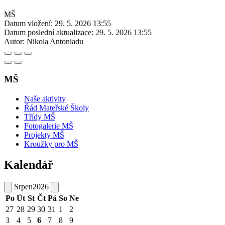
MŠ
Datum vložení:
29. 5. 2026 13:55
Datum poslední aktualizace:
29. 5. 2026 13:55
Autor:
Nikola Antoniadu
MŠ
Naše aktivity
Řád Mateřské Školy
Třídy MŠ
Fotogalerie MŠ
Projekty MŠ
Kroužky pro MŠ
Kalendář
Srpen
2026
Po
Út
St
Čt
Pá
So
Ne
27
28
29
30
31
1
2
3
4
5
6
7
8
9