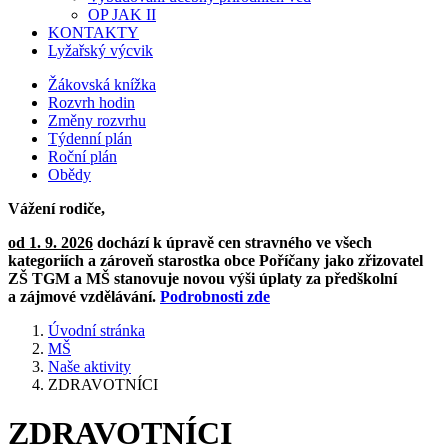
OP JAK II
KONTAKTY
Lyžařský výcvik
Žákovská knížka
Rozvrh hodin
Změny rozvrhu
Týdenní plán
Roční plán
Obědy
Vážení rodiče,
od 1. 9. 2026
dochází k úpravě cen stravného ve všech
kategoriích a zároveň starostka obce Poříčany jako zřizovatel
ZŠ TGM a MŠ stanovuje novou výši úplaty za předškolní
a zájmové vzdělávání.
Podrobnosti zde
Úvodní stránka
MŠ
Naše aktivity
ZDRAVOTNÍCI
ZDRAVOTNÍCI