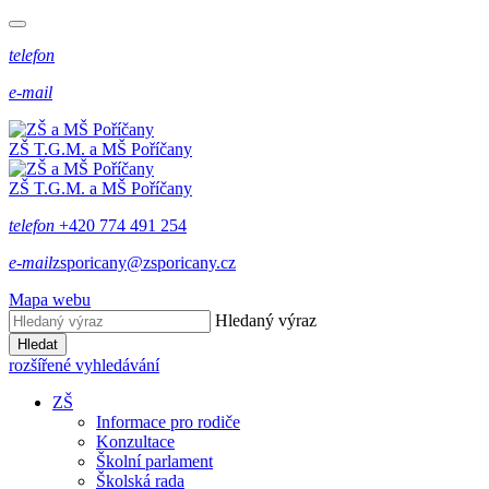
telefon
e-mail
ZŠ T.G.M. a MŠ Poříčany
ZŠ T.G.M. a MŠ Poříčany
telefon
+420 774 491 254
e-mail
zsporicany@zsporicany.cz
Mapa webu
Hledaný výraz
Hledat
rozšířené vyhledávání
ZŠ
Informace pro rodiče
Konzultace
Školní parlament
Školská rada