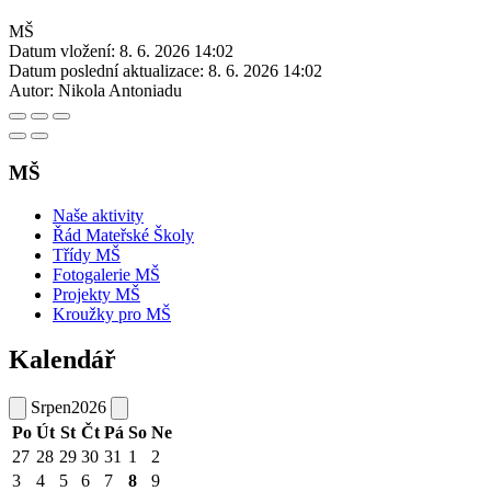
MŠ
Datum vložení:
8. 6. 2026 14:02
Datum poslední aktualizace:
8. 6. 2026 14:02
Autor:
Nikola Antoniadu
MŠ
Naše aktivity
Řád Mateřské Školy
Třídy MŠ
Fotogalerie MŠ
Projekty MŠ
Kroužky pro MŠ
Kalendář
Srpen
2026
Po
Út
St
Čt
Pá
So
Ne
27
28
29
30
31
1
2
3
4
5
6
7
8
9