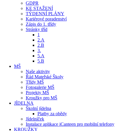
GDPR
KE STAŽENÍ
TÝDENNÍ PLÁNY
Kariérové poradenství
Zápis do 1. třídy
Stránky tříd
1
2.A
2.B
3.
5.A
5.B
MŠ
Naše aktivity
Řád Mateřské Školy
Třídy MŠ
Fotogalerie MŠ
Projekty MŠ
Kroužky pro MŠ
JÍDELNA
Školní jídelna
Platby za obědy
Jídelníček
Instalace aplikace iCanteen pro mobilní telefony
KROUŽKY