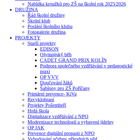
Nabídka kroužků pro ZŠ na školní rok 2025⁄2026
DRUŽINA
Řád školní družiny
Školní klub
Poslání školního klubu
Fotogalerie družina
PROJEKTY
Starší projekty
EDISON
Olympijský běh
CADET GRAND PRIX KOLÍN
Podpora společného vzdělávání v pedagogické
praxi
OP VVV
Doučování žáků
Šablony pro ZŠ Poříčany
Primární prevence- KiVa
Recyklohraní
Projekty Pošembeří
Hrdá škola
Digitalizace vzdělávání z NPO
Modernizace technologií a vybavení jídelny
OP JAK
Prevence digitální propasti z NPO
Vybudování učebny přírodních věd