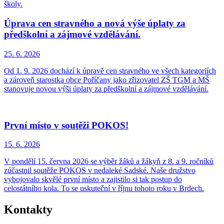
školy.
Úprava cen stravného a nová výše úplaty za
předškolní a zájmové vzdělávání.
25. 6.
2026
Od 1. 9. 2026 dochází k úpravě cen stravného ve všech kategoriích
a zároveň starostka obce Poříčany jako zřizovatel ZŠ TGM a MŠ
stanovuje novou výši úplaty za předškolní a zájmové vzdělávání.
První místo v soutěži POKOS!
15. 6.
2026
V pondělí 15. června 2026 se výběr žáků a žákyň z 8. a 9. ročníků
zúčastnil soutěže POKOS v nedaleké Sadské. Naše družstvo
vybojovalo skvělé první místo a zajistilo si tak postup do
celostátního kola. To se uskuteční v říjnu tohoto roku v Brdech.
Kontakty