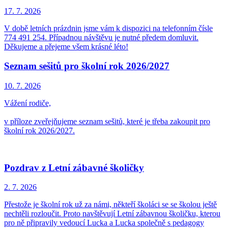
17. 7.
2026
V době letních prázdnin jsme vám k dispozici na telefonním čísle
774 491 254. Případnou návštěvu je nutné předem domluvit.
Děkujeme a přejeme všem krásné léto!
Seznam sešitů pro školní rok 2026/2027
10. 7.
2026
Vážení rodiče,
v příloze zveřejňujeme seznam sešitů, které je třeba zakoupit pro
školní rok 2026/2027.
Pozdrav z Letní zábavné školičky
2. 7.
2026
Přestože je školní rok už za námi, někteří školáci se se školou ještě
nechtěli rozloučit. Proto navštěvují Letní zábavnou školičku, kterou
pro ně připravily vedoucí Lucka a Lucka společně s pedagogy