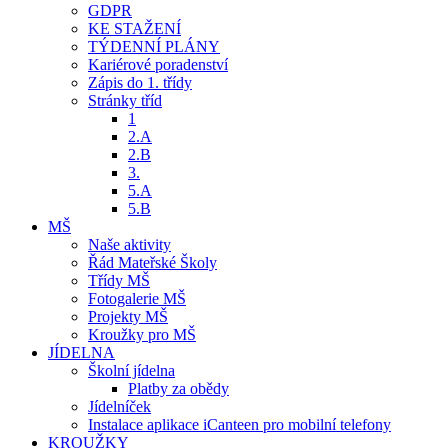
GDPR
KE STAŽENÍ
TÝDENNÍ PLÁNY
Kariérové poradenství
Zápis do 1. třídy
Stránky tříd
1
2.A
2.B
3.
5.A
5.B
MŠ
Naše aktivity
Řád Mateřské Školy
Třídy MŠ
Fotogalerie MŠ
Projekty MŠ
Kroužky pro MŠ
JÍDELNA
Školní jídelna
Platby za obědy
Jídelníček
Instalace aplikace iCanteen pro mobilní telefony
KROUŽKY