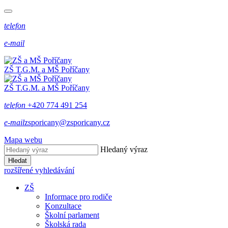
telefon
e-mail
ZŠ T.G.M. a MŠ Poříčany
ZŠ T.G.M. a MŠ Poříčany
telefon
+420 774 491 254
e-mail
zsporicany@zsporicany.cz
Mapa webu
Hledaný výraz
Hledat
rozšířené vyhledávání
ZŠ
Informace pro rodiče
Konzultace
Školní parlament
Školská rada