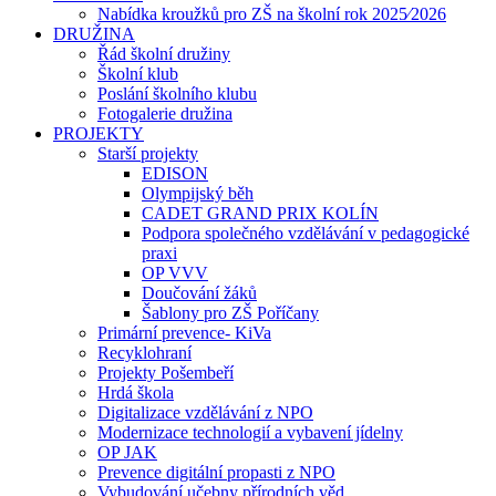
Nabídka kroužků pro ZŠ na školní rok 2025⁄2026
DRUŽINA
Řád školní družiny
Školní klub
Poslání školního klubu
Fotogalerie družina
PROJEKTY
Starší projekty
EDISON
Olympijský běh
CADET GRAND PRIX KOLÍN
Podpora společného vzdělávání v pedagogické
praxi
OP VVV
Doučování žáků
Šablony pro ZŠ Poříčany
Primární prevence- KiVa
Recyklohraní
Projekty Pošembeří
Hrdá škola
Digitalizace vzdělávání z NPO
Modernizace technologií a vybavení jídelny
OP JAK
Prevence digitální propasti z NPO
Vybudování učebny přírodních věd