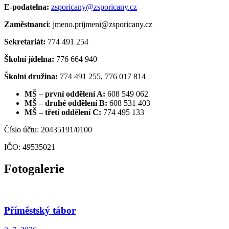
E-podatelna:
zsporicany@zsporicany.cz
Zaměstnanci
: jmeno.prijmeni@zsporicany.cz
Sekretariát:
774 491 254
Školní jídelna:
776 664 940
Školní družina:
774 491 255, 776 017 814
MŠ – první oddělení A:
608 549 062
MŠ – druhé oddělení B:
608 531 403
MŠ – třetí oddělení C:
774 495 133
Číslo účtu: 20435191/0100
IČO: 49535021
Fotogalerie
Příměstský tábor