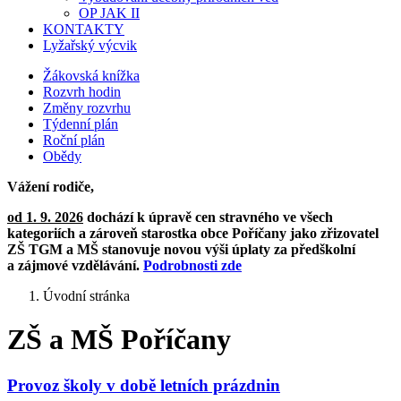
OP JAK II
KONTAKTY
Lyžařský výcvik
Žákovská knížka
Rozvrh hodin
Změny rozvrhu
Týdenní plán
Roční plán
Obědy
Vážení rodiče,
od 1. 9. 2026
dochází k úpravě cen stravného ve všech
kategoriích a zároveň starostka obce Poříčany jako zřizovatel
ZŠ TGM a MŠ stanovuje novou výši úplaty za předškolní
a zájmové vzdělávání.
Podrobnosti zde
Úvodní stránka
ZŠ a MŠ Poříčany
Provoz školy v době letních prázdnin