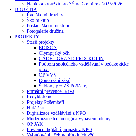
Nabídka kroužků pro ZŠ na školní rok 2025⁄2026
DRUŽINA
Řád školní družiny
Školní klub
Poslání školního klubu
Fotogalerie družina
PROJEKTY
Starší projekty
EDISON
Olympijský běh
CADET GRAND PRIX KOLÍN
Podpora společného vzdělávání v pedagogické
praxi
OP VVV
Doučování žáků
Šablony pro ZŠ Poříčany
Primární prevence- KiVa
Recyklohraní
Projekty Pošembeří
Hrdá škola
Digitalizace vzdělávání z NPO
Modernizace technologií a vybavení jídelny
OP JAK
Prevence digitální propasti z NPO
Vybudování učebny přírodních věd