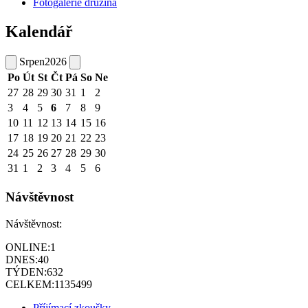
Fotogalerie družina
Kalendář
Srpen
2026
Po
Út
St
Čt
Pá
So
Ne
27
28
29
30
31
1
2
3
4
5
6
7
8
9
10
11
12
13
14
15
16
17
18
19
20
21
22
23
24
25
26
27
28
29
30
31
1
2
3
4
5
6
Návštěvnost
Návštěvnost:
ONLINE:
1
DNES:
40
TÝDEN:
632
CELKEM:
1135499
Příjímací zkoušky