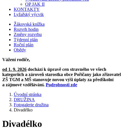
OP JAK II
KONTAKTY
Lyžařský výcvik
Žákovská knížka
Rozvrh hodin
Změny rozvrhu
Týdenní plán
Roční plán
Obědy
Vážení rodiče,
od 1. 9. 2026
dochází k úpravě cen stravného ve všech
kategoriích a zároveň starostka obce Poříčany jako zřizovatel
ZŠ TGM a MŠ stanovuje novou výši úplaty za předškolní
a zájmové vzdělávání.
Podrobnosti zde
Úvodní stránka
DRUŽINA
Fotogalerie družina
Divadélko
Divadélko