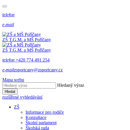
telefon
e-mail
ZŠ T.G.M. a MŠ Poříčany
ZŠ T.G.M. a MŠ Poříčany
telefon
+420 774 491 254
e-mail
zsporicany@zsporicany.cz
Mapa webu
Hledaný výraz
Hledat
rozšířené vyhledávání
ZŠ
Informace pro rodiče
Konzultace
Školní parlament
Školská rada