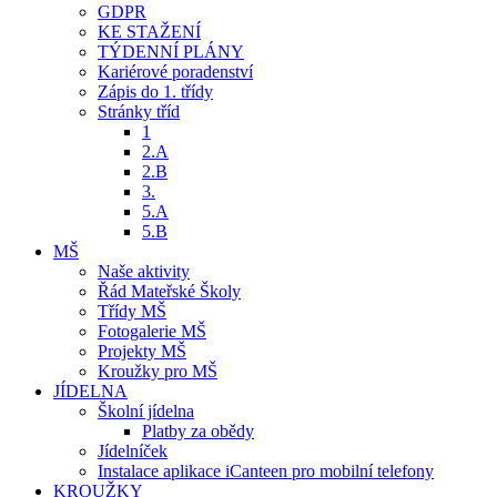
GDPR
KE STAŽENÍ
TÝDENNÍ PLÁNY
Kariérové poradenství
Zápis do 1. třídy
Stránky tříd
1
2.A
2.B
3.
5.A
5.B
MŠ
Naše aktivity
Řád Mateřské Školy
Třídy MŠ
Fotogalerie MŠ
Projekty MŠ
Kroužky pro MŠ
JÍDELNA
Školní jídelna
Platby za obědy
Jídelníček
Instalace aplikace iCanteen pro mobilní telefony
KROUŽKY