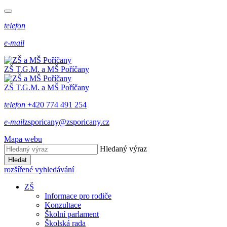
telefon
e-mail
ZŠ T.G.M. a MŠ Poříčany
ZŠ T.G.M. a MŠ Poříčany
telefon
+420 774 491 254
e-mail
zsporicany@zsporicany.cz
Mapa webu
Hledaný výraz
Hledat
rozšířené vyhledávání
ZŠ
Informace pro rodiče
Konzultace
Školní parlament
Školská rada