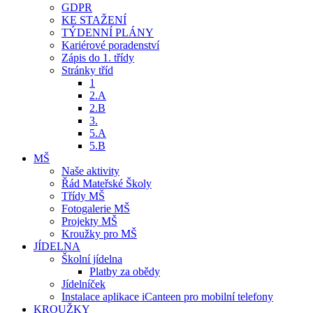
GDPR
KE STAŽENÍ
TÝDENNÍ PLÁNY
Kariérové poradenství
Zápis do 1. třídy
Stránky tříd
1
2.A
2.B
3.
5.A
5.B
MŠ
Naše aktivity
Řád Mateřské Školy
Třídy MŠ
Fotogalerie MŠ
Projekty MŠ
Kroužky pro MŠ
JÍDELNA
Školní jídelna
Platby za obědy
Jídelníček
Instalace aplikace iCanteen pro mobilní telefony
KROUŽKY