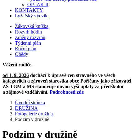
OP JAK II
KONTAKTY
Lyžařský výcvik
Žákovská knížka
Rozvrh hodin
Změny rozvrhu
Týdenní plán
Roční plán
Obědy
Vážení rodiče,
od 1. 9. 2026
dochází k úpravě cen stravného ve všech
kategoriích a zároveň starostka obce Poříčany jako zřizovatel
ZŠ TGM a MŠ stanovuje novou výši úplaty za předškolní
a zájmové vzdělávání.
Podrobnosti zde
Úvodní stránka
DRUŽINA
Fotogalerie družina
Podzim v družině
Podzim v družině