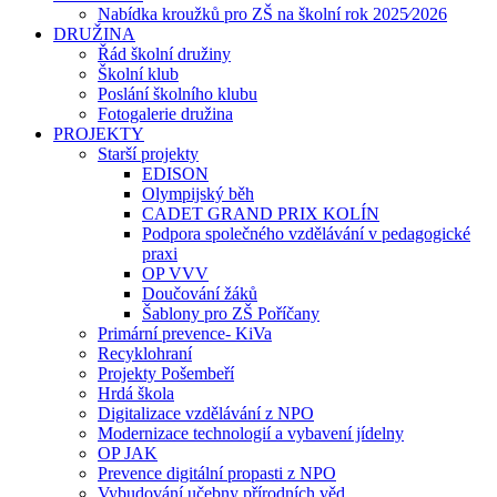
Nabídka kroužků pro ZŠ na školní rok 2025⁄2026
DRUŽINA
Řád školní družiny
Školní klub
Poslání školního klubu
Fotogalerie družina
PROJEKTY
Starší projekty
EDISON
Olympijský běh
CADET GRAND PRIX KOLÍN
Podpora společného vzdělávání v pedagogické
praxi
OP VVV
Doučování žáků
Šablony pro ZŠ Poříčany
Primární prevence- KiVa
Recyklohraní
Projekty Pošembeří
Hrdá škola
Digitalizace vzdělávání z NPO
Modernizace technologií a vybavení jídelny
OP JAK
Prevence digitální propasti z NPO
Vybudování učebny přírodních věd