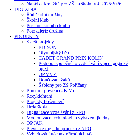
Nabídka kroužků pro ZŠ na školní rok 2025⁄2026
DRUŽINA
Řád školní družiny
Školní klub
Poslání školního klubu
Fotogalerie družina
PROJEKTY
Starší projekty
EDISON
Olympijský běh
CADET GRAND PRIX KOLÍN
Podpora společného vzdělávání v pedagogické
praxi
OP VVV
Doučování žáků
Šablony pro ZŠ Poříčany
Primární prevence- KiVa
Recyklohraní
Projekty Pošembeří
Hrdá škola
Digitalizace vzdělávání z NPO
Modernizace technologií a vybavení jídelny
OP JAK
Prevence digitální propasti z NPO
Vybudování učebny přírodních věd