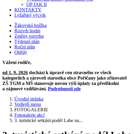
OP JAK II
KONTAKTY
Lyžařský výcvik
Žákovská knížka
Rozvrh hodin
Změny rozvrhu
Týdenní plán
Roční plán
Obědy
Vážení rodiče,
od 1. 9. 2026
dochází k úpravě cen stravného ve všech
kategoriích a zároveň starostka obce Poříčany jako zřizovatel
ZŠ TGM a MŠ stanovuje novou výši úplaty za předškolní
a zájmové vzdělávání.
Podrobnosti zde
Úvodní stránka
Vedlejší menu
FOTOGALERIE
Fotogalerie akcí
3. turistické setkání-podél Labe na...