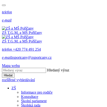
telefon
e-mail
ZŠ T.G.M. a MŠ Poříčany
ZŠ T.G.M. a MŠ Poříčany
telefon
+420 774 491 254
e-mail
zsporicany@zsporicany.cz
Mapa webu
Hledaný výraz
Hledat
rozšířené vyhledávání
ZŠ
Informace pro rodiče
Konzultace
Školní parlament
Školská rada