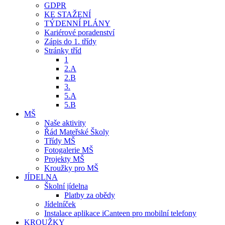
GDPR
KE STAŽENÍ
TÝDENNÍ PLÁNY
Kariérové poradenství
Zápis do 1. třídy
Stránky tříd
1
2.A
2.B
3.
5.A
5.B
MŠ
Naše aktivity
Řád Mateřské Školy
Třídy MŠ
Fotogalerie MŠ
Projekty MŠ
Kroužky pro MŠ
JÍDELNA
Školní jídelna
Platby za obědy
Jídelníček
Instalace aplikace iCanteen pro mobilní telefony
KROUŽKY