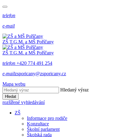
telefon
e-mail
ZŠ T.G.M. a MŠ Poříčany
ZŠ T.G.M. a MŠ Poříčany
telefon
+420 774 491 254
e-mail
zsporicany@zsporicany.cz
Mapa webu
Hledaný výraz
Hledat
rozšířené vyhledávání
ZŠ
Informace pro rodiče
Konzultace
Školní parlament
Školská rada