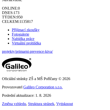
ONLINE:
0
DNES:
173
TÝDEN:
950
CELKEM:
1135817
Příjímací zkoušky
Fotogalerie
Nabídka práce
Virtuální prohlídka
projekty/primarni-prevence-kiva/
Oficiální stránky ZŠ a MŠ Poříčany © 2026
Provozovatel
Galileo Corporation s.r.o.
Poslední aktualizace: 1. 8. 2026
Změna vzhledu
,
Struktura stránek
,
Vytisknout