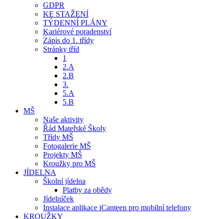
GDPR
KE STAŽENÍ
TÝDENNÍ PLÁNY
Kariérové poradenství
Zápis do 1. třídy
Stránky tříd
1
2.A
2.B
3.
5.A
5.B
MŠ
Naše aktivity
Řád Mateřské Školy
Třídy MŠ
Fotogalerie MŠ
Projekty MŠ
Kroužky pro MŠ
JÍDELNA
Školní jídelna
Platby za obědy
Jídelníček
Instalace aplikace iCanteen pro mobilní telefony
KROUŽKY