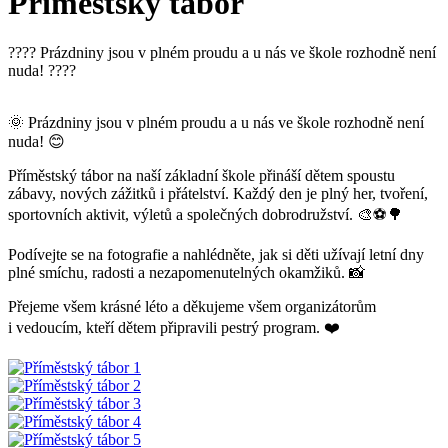
Příměstský tábor
???? Prázdniny jsou v plném proudu a u nás ve škole rozhodně není
nuda! ????
🌞 Prázdniny jsou v plném proudu a u nás ve škole rozhodně není
nuda! 😊
Příměstský tábor na naší základní škole přináší dětem spoustu
zábavy, nových zážitků i přátelství. Každý den je plný her, tvoření,
sportovních aktivit, výletů a společných dobrodružství. 🎨⚽🌳
Podívejte se na fotografie a nahlédněte, jak si děti užívají letní dny
plné smíchu, radosti a nezapomenutelných okamžiků. 📸
Přejeme všem krásné léto a děkujeme všem organizátorům
i vedoucím, kteří dětem připravili pestrý program. ❤️