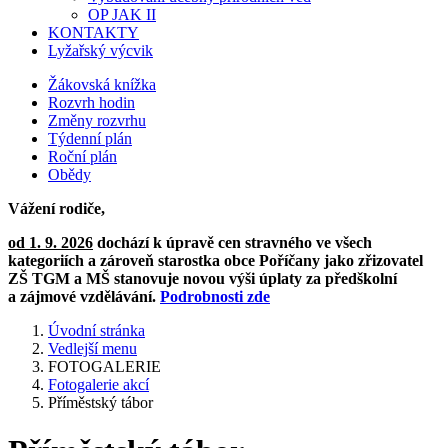
OP JAK II
KONTAKTY
Lyžařský výcvik
Žákovská knížka
Rozvrh hodin
Změny rozvrhu
Týdenní plán
Roční plán
Obědy
Vážení rodiče,
od 1. 9. 2026
dochází k úpravě cen stravného ve všech
kategoriích a zároveň starostka obce Poříčany jako zřizovatel
ZŠ TGM a MŠ stanovuje novou výši úplaty za předškolní
a zájmové vzdělávání.
Podrobnosti zde
Úvodní stránka
Vedlejší menu
FOTOGALERIE
Fotogalerie akcí
Příměstský tábor