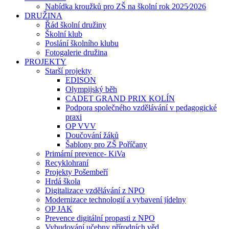
Nabídka kroužků pro ZŠ na školní rok 2025⁄2026
DRUŽINA
Řád školní družiny
Školní klub
Poslání školního klubu
Fotogalerie družina
PROJEKTY
Starší projekty
EDISON
Olympijský běh
CADET GRAND PRIX KOLÍN
Podpora společného vzdělávání v pedagogické
praxi
OP VVV
Doučování žáků
Šablony pro ZŠ Poříčany
Primární prevence- KiVa
Recyklohraní
Projekty Pošembeří
Hrdá škola
Digitalizace vzdělávání z NPO
Modernizace technologií a vybavení jídelny
OP JAK
Prevence digitální propasti z NPO
Vybudování učebny přírodních věd