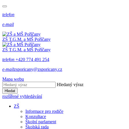
telefon
e-mail
ZŠ T.G.M. a MŠ Poříčany
ZŠ T.G.M. a MŠ Poříčany
telefon
+420 774 491 254
e-mail
zsporicany@zsporicany.cz
Mapa webu
Hledaný výraz
Hledat
rozšířené vyhledávání
ZŠ
Informace pro rodiče
Konzultace
Školní parlament
Školská rada