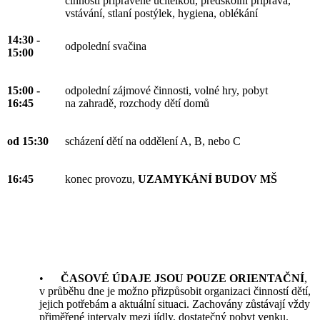
činnosti připravené učitelkou, předškolní příprava,
vstávání, stlaní postýlek, hygiena, oblékání
14:30 -
odpolední svačina
15:00
15:00 -
odpolední zájmové činnosti, volné hry, pobyt
16:45
na zahradě, rozchody dětí domů
od 15:30
scházení dětí na oddělení A, B, nebo C
16:45
konec provozu,
UZAMYKÁNÍ BUDOV MŠ
•
ČASOVÉ ÚDAJE JSOU POUZE ORIENTAČNÍ
,
v průběhu dne je možno přizpůsobit organizaci činností dětí,
jejich potřebám a aktuální situaci. Zachovány zůstávají vždy
přiměřené intervaly mezi jídly, dostatečný pobyt venku.