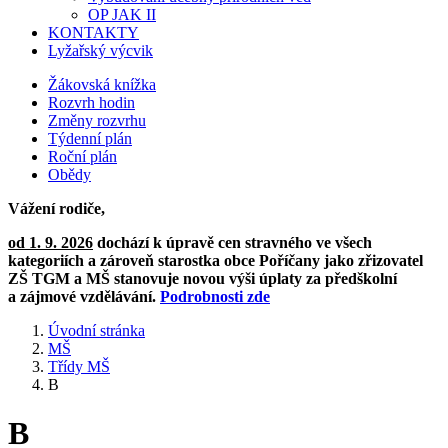
OP JAK II
KONTAKTY
Lyžařský výcvik
Žákovská knížka
Rozvrh hodin
Změny rozvrhu
Týdenní plán
Roční plán
Obědy
Vážení rodiče,
od 1. 9. 2026
dochází k úpravě cen stravného ve všech
kategoriích a zároveň starostka obce Poříčany jako zřizovatel
ZŠ TGM a MŠ stanovuje novou výši úplaty za předškolní
a zájmové vzdělávání.
Podrobnosti zde
Úvodní stránka
MŠ
Třídy MŠ
B
B