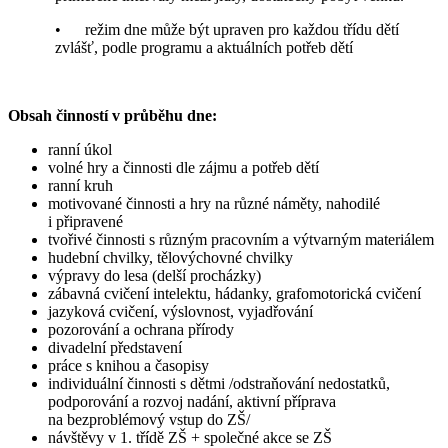
• režim dne může být upraven pro každou třídu dětí
zvlášť, podle programu a aktuálních potřeb dětí
Obsah činností v průběhu dne:
ranní úkol
volné hry a činnosti dle zájmu a potřeb dětí
ranní kruh
motivované činnosti a hry na různé náměty, nahodilé
i připravené
tvořivé činnosti s různým pracovním a výtvarným materiálem
hudební chvilky, tělovýchovné chvilky
výpravy do lesa (delší procházky)
zábavná cvičení intelektu, hádanky, grafomotorická cvičení
jazyková cvičení, výslovnost, vyjadřování
pozorování a ochrana přírody
divadelní představení
práce s knihou a časopisy
individuální činnosti s dětmi /odstraňování nedostatků,
podporování a rozvoj nadání, aktivní příprava
na bezproblémový vstup do ZŠ/
návštěvy v 1. třídě ZŠ + společné akce se ZŠ