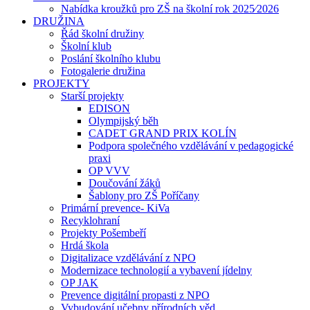
Nabídka kroužků pro ZŠ na školní rok 2025⁄2026
DRUŽINA
Řád školní družiny
Školní klub
Poslání školního klubu
Fotogalerie družina
PROJEKTY
Starší projekty
EDISON
Olympijský běh
CADET GRAND PRIX KOLÍN
Podpora společného vzdělávání v pedagogické
praxi
OP VVV
Doučování žáků
Šablony pro ZŠ Poříčany
Primární prevence- KiVa
Recyklohraní
Projekty Pošembeří
Hrdá škola
Digitalizace vzdělávání z NPO
Modernizace technologií a vybavení jídelny
OP JAK
Prevence digitální propasti z NPO
Vybudování učebny přírodních věd