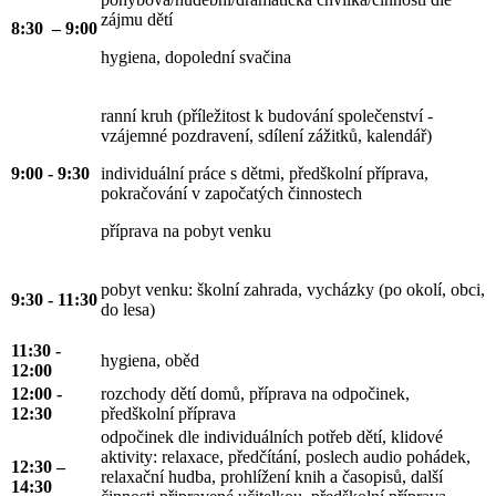
zájmu dětí
8:30 – 9:00
hygiena, dopolední svačina
ranní kruh (příležitost k budování společenství -
vzájemné pozdravení, sdílení zážitků, kalendář)
9:00 - 9:30
individuální práce s dětmi, předškolní příprava,
pokračování v započatých činnostech
příprava na pobyt venku
pobyt venku: školní zahrada, vycházky (po okolí, obci,
9:30 - 11:30
do lesa)
11:30 -
hygiena, oběd
12:00
12:00 -
rozchody dětí domů, příprava na odpočinek,
12:30
předškolní příprava
odpočinek dle individuálních potřeb dětí, klidové
aktivity: relaxace, předčítání, poslech audio pohádek,
12:30 –
relaxační hudba, prohlížení knih a časopisů, další
14:30