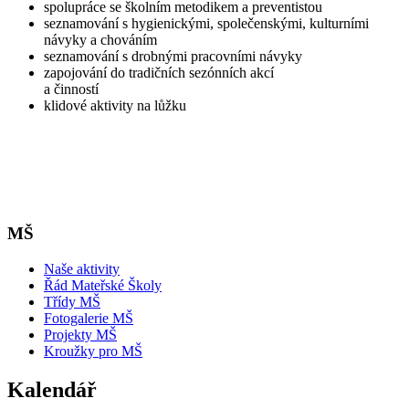
spolupráce se školním metodikem a preventistou
seznamování s hygienickými, společenskými, kulturními
návyky a chováním
seznamování s drobnými pracovními návyky
zapojování do tradičních sezónních akcí
a činností
klidové aktivity na lůžku
MŠ
Naše aktivity
Řád Mateřské Školy
Třídy MŠ
Fotogalerie MŠ
Projekty MŠ
Kroužky pro MŠ
Kalendář