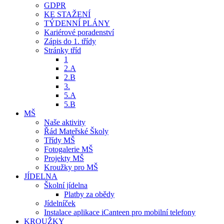
GDPR
KE STAŽENÍ
TÝDENNÍ PLÁNY
Kariérové poradenství
Zápis do 1. třídy
Stránky tříd
1
2.A
2.B
3.
5.A
5.B
MŠ
Naše aktivity
Řád Mateřské Školy
Třídy MŠ
Fotogalerie MŠ
Projekty MŠ
Kroužky pro MŠ
JÍDELNA
Školní jídelna
Platby za obědy
Jídelníček
Instalace aplikace iCanteen pro mobilní telefony
KROUŽKY