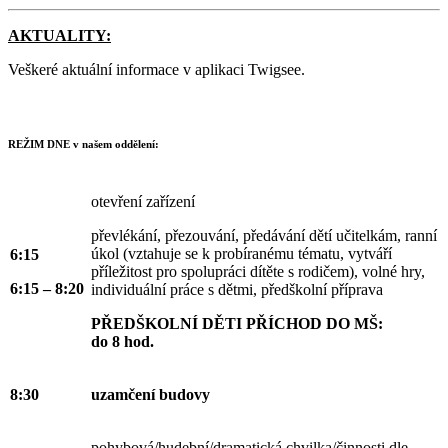
AKTUALITY:
Veškeré aktuální informace v aplikaci Twigsee.
REŽIM DNE v našem oddělení:
otevření zařízení
převlékání, přezouvání, předávání dětí učitelkám, ranní
úkol (vztahuje se k probíranému tématu, vytváří
6:15
příležitost pro spolupráci dítěte s rodičem), volné hry,
6:15 – 8:20
individuální práce s dětmi, předškolní příprava
PŘEDŠKOLNÍ DĚTI PŘÍCHOD DO MŠ:
do 8 hod.
8:30
uzamčení budovy
pohybová/hudební/dramatická chvilka/činnosti dle