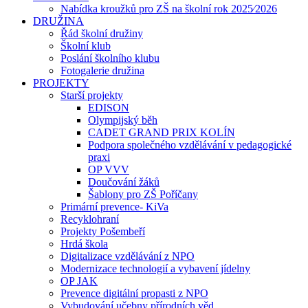
Nabídka kroužků pro ZŠ na školní rok 2025⁄2026
DRUŽINA
Řád školní družiny
Školní klub
Poslání školního klubu
Fotogalerie družina
PROJEKTY
Starší projekty
EDISON
Olympijský běh
CADET GRAND PRIX KOLÍN
Podpora společného vzdělávání v pedagogické
praxi
OP VVV
Doučování žáků
Šablony pro ZŠ Poříčany
Primární prevence- KiVa
Recyklohraní
Projekty Pošembeří
Hrdá škola
Digitalizace vzdělávání z NPO
Modernizace technologií a vybavení jídelny
OP JAK
Prevence digitální propasti z NPO
Vybudování učebny přírodních věd