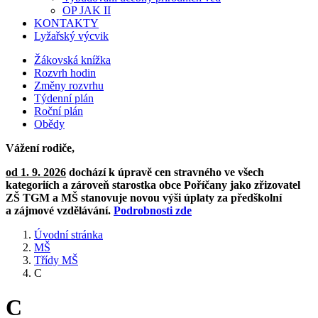
OP JAK II
KONTAKTY
Lyžařský výcvik
Žákovská knížka
Rozvrh hodin
Změny rozvrhu
Týdenní plán
Roční plán
Obědy
Vážení rodiče,
od 1. 9. 2026
dochází k úpravě cen stravného ve všech
kategoriích a zároveň starostka obce Poříčany jako zřizovatel
ZŠ TGM a MŠ stanovuje novou výši úplaty za předškolní
a zájmové vzdělávání.
Podrobnosti zde
Úvodní stránka
MŠ
Třídy MŠ
C
C