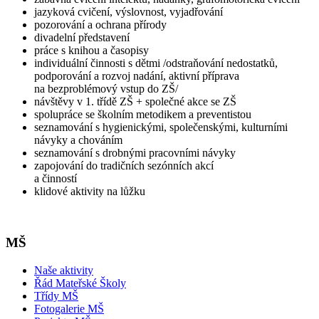
jazyková cvičení, výslovnost, vyjadřování
pozorování a ochrana přírody
divadelní představení
práce s knihou a časopisy
individuální činnosti s dětmi /odstraňování nedostatků,
podporování a rozvoj nadání, aktivní příprava
na bezproblémový vstup do ZŠ/
návštěvy v 1. třídě ZŠ + společné akce se ZŠ
spolupráce se školním metodikem a preventistou
seznamování s hygienickými, společenskými, kulturními
návyky a chováním
seznamování s drobnými pracovními návyky
zapojování do tradičních sezónních akcí
a činností
klidové aktivity na lůžku
MŠ
Naše aktivity
Řád Mateřské Školy
Třídy MŠ
Fotogalerie MŠ