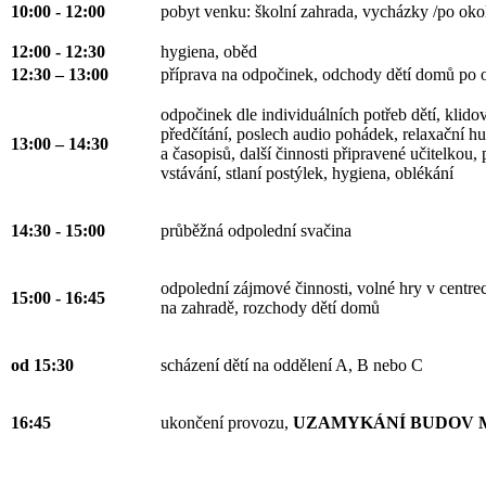
10:00 - 12:00
pobyt venku: školní zahrada, vycházky /po okolí
12:00 - 12:30
hygiena, oběd
12:30 – 13:00
příprava na odpočinek, odchody dětí domů po 
odpočinek dle individuálních potřeb dětí, klidov
předčítání, poslech audio pohádek, relaxační hu
13:00 – 14:30
a časopisů, další činnosti připravené učitelkou, 
vstávání, stlaní postýlek, hygiena, oblékání
14:30 - 15:00
průběžná odpolední svačina
odpolední zájmové činnosti, volné hry v centrec
15:00 - 16:45
na zahradě, rozchody dětí domů
od 15:30
scházení dětí na oddělení A, B nebo C
16:45
ukončení provozu,
UZAMYKÁNÍ BUDOV 