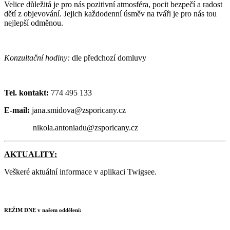
Velice důležitá je pro nás pozitivní atmosféra, pocit bezpečí a radost
dětí z objevování. Jejich každodenní úsměv na tváři je pro nás tou
nejlepší odměnou.
Konzultační hodiny:
dle předchozí domluvy
Tel. kontakt:
774 495 133
E-mail:
jana.smidova@zsporicany.cz
nikola.antoniadu@zsporicany.cz
AKTUALITY:
Veškeré aktuální informace v aplikaci Twigsee.
REŽIM DNE v našem oddělení: