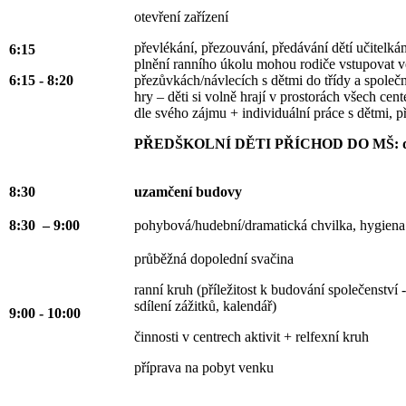
otevření zařízení
převlékání, přezouvání, předávání dětí učitelk
6:15
plnění ranního úkolu mohou rodiče vstupovat v
6:15 - 8:20
přezůvkách/návlecích s dětmi do třídy a společn
hry – děti si volně hrají v prostorách všech center
dle svého zájmu + individuální práce s dětmi, p
PŘEDŠKOLNÍ DĚTI PŘÍCHOD DO MŠ: do
8:30
uzamčení budovy
8:30 – 9:00
pohybová/hudební/dramatická chvilka, hygiena
průběžná dopolední svačina
ranní kruh (příležitost k budování společenství
sdílení zážitků, kalendář)
9:00 - 10:00
činnosti v centrech aktivit + relfexní kruh
příprava na pobyt venku