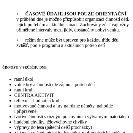
•
ČASOVÉ ÚDAJE JSOU POUZE ORIENTAČNÍ
,
v průběhu dne je možno přizpůsobit organizaci činností dětí,
jejich potřebám a aktuální situaci. Zachovány zůstávají vždy
přiměřené intervaly mezi jídly, dostatečný pobyt venku.
• režim dne může být upraven pro každou třídu dětí
zvlášť, podle programu a aktuálních potřeb dětí
ČINNOSTI V PRŮBĚHU DNE:
ranní úkol
volné hry a činnosti dle zájmu a potřeb dětí
ranní kruh
CENTRA AKTIVIT
reflexní – hodnotící kruh
motivované činnosti a hry na různé náměty, nahodilé
i připravené
tvořivé činnosti s různým pracovním a výtvarným materiálem
hudební chvilky, tělovýchovné chvilky
výpravy do lesa (páteční delší procházky)
zábavná cvičení intelektu, hádanky, grafomotorická cvičení