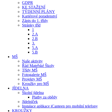
GDPR
KE STAŽENÍ
TÝDENNÍ PLÁNY
Kariérové poradenství
Zápis do 1. třídy
Stránky tříd
1
2.A
2.B
3.
5.A
5.B
MŠ
Naše aktivity
Řád Mateřské Školy
Třídy MŠ
Fotogalerie MŠ
Projekty MŠ
Kroužky pro MŠ
JÍDELNA
Školní jídelna
Platby za obědy
Jídelníček
Instalace aplikace iCanteen pro mobilní telefony
KROUŽKY