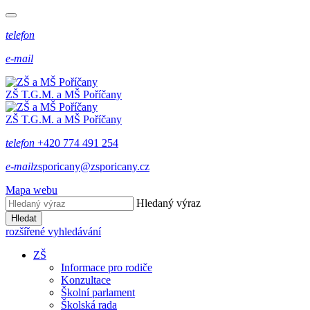
telefon
e-mail
ZŠ T.G.M. a MŠ Poříčany
ZŠ T.G.M. a MŠ Poříčany
telefon
+420 774 491 254
e-mail
zsporicany@zsporicany.cz
Mapa webu
Hledaný výraz
Hledat
rozšířené vyhledávání
ZŠ
Informace pro rodiče
Konzultace
Školní parlament
Školská rada