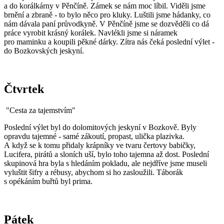
a do korálkárny v Pěnčíně. Zámek se nám moc líbil. Viděli jsme
brnění a zbraně - to bylo něco pro kluky. Luštili jsme hádanky, co
nám dávala paní průvodkyně. V Pěnčíně jsme se dozvěděli co dá
práce vyrobit krásný korálek. Navlékli jsme si náramek
pro maminku a koupili pěkné dárky. Zítra nás čeká poslední výlet -
do Bozkovských jeskyní.
Čtvrtek
"Cesta za tajemstvím"
Poslední výlet byl do dolomitových jeskyní v Bozkově. Byly
opravdu tajemné - samé zákoutí, propast, ulička plazivka.
A když se k tomu přidaly krápníky ve tvaru čertovy babičky,
Lucifera, pirátů a sloních uší, bylo toho tajemna až dost. Poslední
skupinová hra byla s hledáním pokladu, ale nejdříve jsme museli
vyluštit šifry a rébusy, abychom si ho zasloužili. Táborák
s opékáním buřtů byl prima.
Pátek