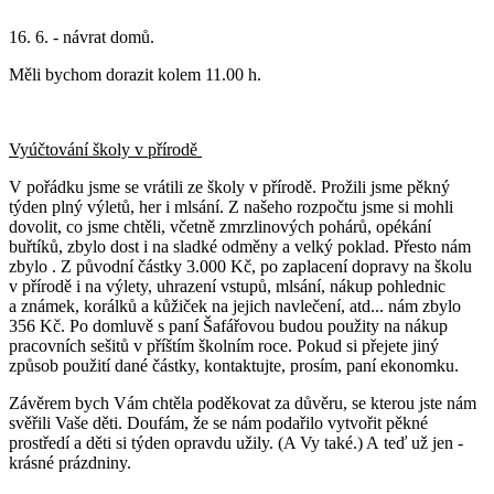
16. 6. - návrat domů.
Měli bychom dorazit kolem 11.00 h.
Vyúčtování školy v přírodě
V pořádku jsme se vrátili ze školy v přírodě. Prožili jsme pěkný
týden plný výletů, her i mlsání. Z našeho rozpočtu jsme si mohli
dovolit, co jsme chtěli, včetně zmrzlinových pohárů, opékání
buřtíků, zbylo dost i na sladké odměny a velký poklad. Přesto nám
zbylo . Z původní částky 3.000 Kč, po zaplacení dopravy na školu
v přírodě i na výlety, uhrazení vstupů, mlsání, nákup pohlednic
a známek, korálků a kůžiček na jejich navlečení, atd... nám zbylo
356 Kč. Po domluvě s paní Šafářovou budou použity na nákup
pracovních sešitů v příštím školním roce. Pokud si přejete jiný
způsob použití dané částky, kontaktujte, prosím, paní ekonomku.
Závěrem bych Vám chtěla poděkovat za důvěru, se kterou jste nám
svěřili Vaše děti. Doufám, že se nám podařilo vytvořit pěkné
prostředí a děti si týden opravdu užily. (A Vy také.) A teď už jen -
krásné prázdniny.