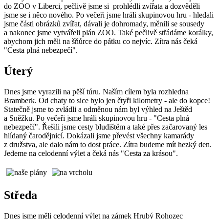
do ZOO v Liberci, pečlivě jsme si prohlédli zvířata a dozvěděli
jsme se i něco nového. Po večeři jsme hráli skupinovou hru - hledali
jsme části obrázků zvířat, dávali je dohromady, měnili se sousedy
a nakonec jsme vytvářeli plán ZOO. Také pečlivě střádáme korálky,
abychom jich měli na šňůrce do pátku co nejvíc. Zítra nás čeká
"Cesta plná nebezpečí".
Úterý
Dnes jsme vyrazili na pěší túru. Naším cílem byla rozhledna
Bramberk. Od chaty to sice bylo jen čtyři kilometry - ale do kopce!
Statečně jsme to zvládli a odměnou nám byl výhled na Ještěd
a Sněžku. Po večeři jsme hráli skupinovou hru - "Cesta plná
nebezpečí". Řešili jsme cesty bludištěm a také přes začarovaný les
hlídaný čarodějnicí. Dokázali jsme převést všechny kamarády
z družstva, ale dalo nám to dost práce. Zítra budeme mít hezký den.
Jedeme na celodenní výlet a čeká nás "Cesta za krásou".
Středa
Dnes jsme měli celodenní výlet na zámek Hrubý Rohozec