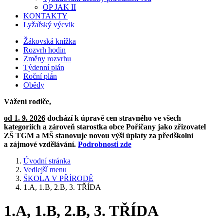
OP JAK II
KONTAKTY
Lyžařský výcvik
Žákovská knížka
Rozvrh hodin
Změny rozvrhu
Týdenní plán
Roční plán
Obědy
Vážení rodiče,
od 1. 9. 2026
dochází k úpravě cen stravného ve všech
kategoriích a zároveň starostka obce Poříčany jako zřizovatel
ZŠ TGM a MŠ stanovuje novou výši úplaty za předškolní
a zájmové vzdělávání.
Podrobnosti zde
Úvodní stránka
Vedlejší menu
ŠKOLA V PŘÍRODĚ
1.A, 1.B, 2.B, 3. TŘÍDA
1.A, 1.B, 2.B, 3. TŘÍDA