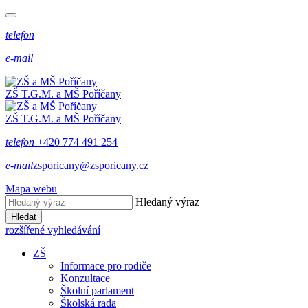
telefon
e-mail
ZŠ T.G.M. a MŠ Poříčany
ZŠ T.G.M. a MŠ Poříčany
telefon
+420 774 491 254
e-mail
zsporicany@zsporicany.cz
Mapa webu
Hledaný výraz
Hledat
rozšířené vyhledávání
ZŠ
Informace pro rodiče
Konzultace
Školní parlament
Školská rada