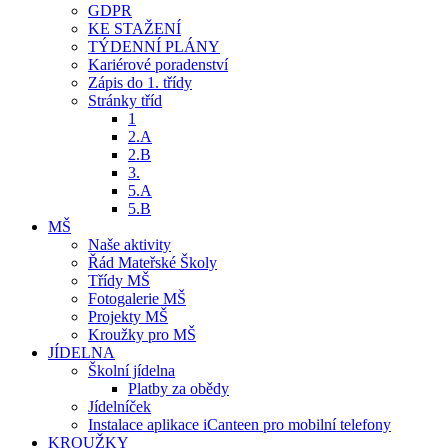
GDPR
KE STAŽENÍ
TÝDENNÍ PLÁNY
Kariérové poradenství
Zápis do 1. třídy
Stránky tříd
1
2.A
2.B
3.
5.A
5.B
MŠ
Naše aktivity
Řád Mateřské Školy
Třídy MŠ
Fotogalerie MŠ
Projekty MŠ
Kroužky pro MŠ
JÍDELNA
Školní jídelna
Platby za obědy
Jídelníček
Instalace aplikace iCanteen pro mobilní telefony
KROUŽKY