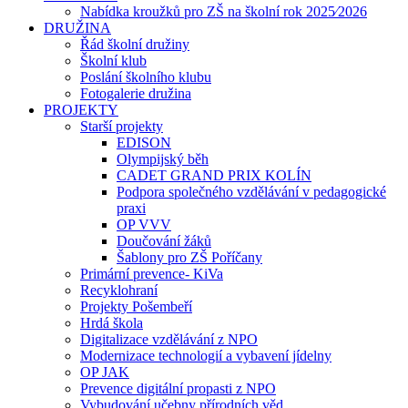
Nabídka kroužků pro ZŠ na školní rok 2025⁄2026
DRUŽINA
Řád školní družiny
Školní klub
Poslání školního klubu
Fotogalerie družina
PROJEKTY
Starší projekty
EDISON
Olympijský běh
CADET GRAND PRIX KOLÍN
Podpora společného vzdělávání v pedagogické
praxi
OP VVV
Doučování žáků
Šablony pro ZŠ Poříčany
Primární prevence- KiVa
Recyklohraní
Projekty Pošembeří
Hrdá škola
Digitalizace vzdělávání z NPO
Modernizace technologií a vybavení jídelny
OP JAK
Prevence digitální propasti z NPO
Vybudování učebny přírodních věd