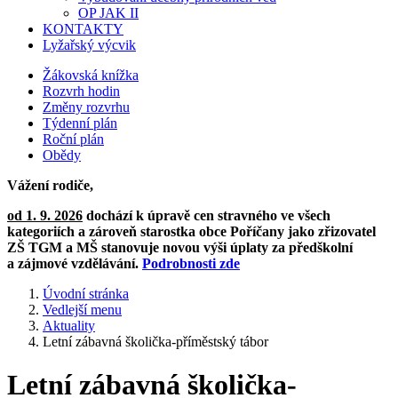
OP JAK II
KONTAKTY
Lyžařský výcvik
Žákovská knížka
Rozvrh hodin
Změny rozvrhu
Týdenní plán
Roční plán
Obědy
Vážení rodiče,
od 1. 9. 2026
dochází k úpravě cen stravného ve všech
kategoriích a zároveň starostka obce Poříčany jako zřizovatel
ZŠ TGM a MŠ stanovuje novou výši úplaty za předškolní
a zájmové vzdělávání.
Podrobnosti zde
Úvodní stránka
Vedlejší menu
Aktuality
Letní zábavná školička-příměstský tábor
Letní zábavná školička-