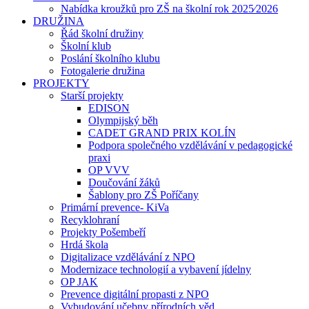
Nabídka kroužků pro ZŠ na školní rok 2025⁄2026
DRUŽINA
Řád školní družiny
Školní klub
Poslání školního klubu
Fotogalerie družina
PROJEKTY
Starší projekty
EDISON
Olympijský běh
CADET GRAND PRIX KOLÍN
Podpora společného vzdělávání v pedagogické
praxi
OP VVV
Doučování žáků
Šablony pro ZŠ Poříčany
Primární prevence- KiVa
Recyklohraní
Projekty Pošembeří
Hrdá škola
Digitalizace vzdělávání z NPO
Modernizace technologií a vybavení jídelny
OP JAK
Prevence digitální propasti z NPO
Vybudování učebny přírodních věd