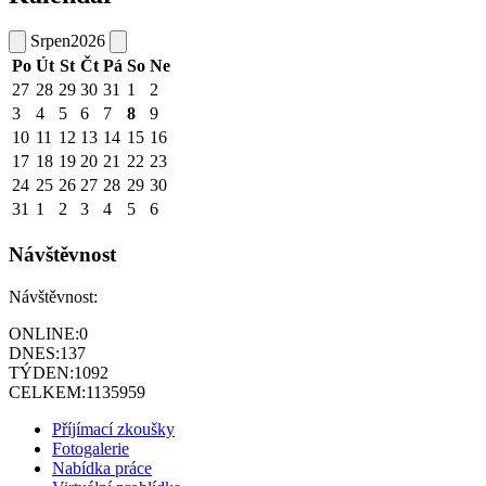
Srpen
2026
Po
Út
St
Čt
Pá
So
Ne
27
28
29
30
31
1
2
3
4
5
6
7
8
9
10
11
12
13
14
15
16
17
18
19
20
21
22
23
24
25
26
27
28
29
30
31
1
2
3
4
5
6
Návštěvnost
Návštěvnost:
ONLINE:
0
DNES:
137
TÝDEN:
1092
CELKEM:
1135959
Příjímací zkoušky
Fotogalerie
Nabídka práce