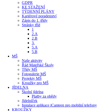
GDPR
KE STAŽENÍ
TÝDENNÍ PLÁNY
Kariérové poradenství
Zápis do 1. třídy
Stránky tříd
1
2.A
2.B
3.
5.A
5.B
MŠ
Naše aktivity
Řád Mateřské Školy
Třídy MŠ
Fotogalerie MŠ
Projekty MŠ
Kroužky pro MŠ
JÍDELNA
Školní jídelna
Platby za obědy
Jídelníček
Instalace aplikace iCanteen pro mobilní telefony
KROUŽKY