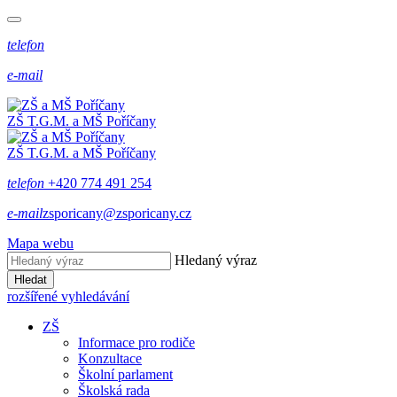
telefon
e-mail
ZŠ T.G.M. a MŠ Poříčany
ZŠ T.G.M. a MŠ Poříčany
telefon
+420 774 491 254
e-mail
zsporicany@zsporicany.cz
Mapa webu
Hledaný výraz
Hledat
rozšířené vyhledávání
ZŠ
Informace pro rodiče
Konzultace
Školní parlament
Školská rada