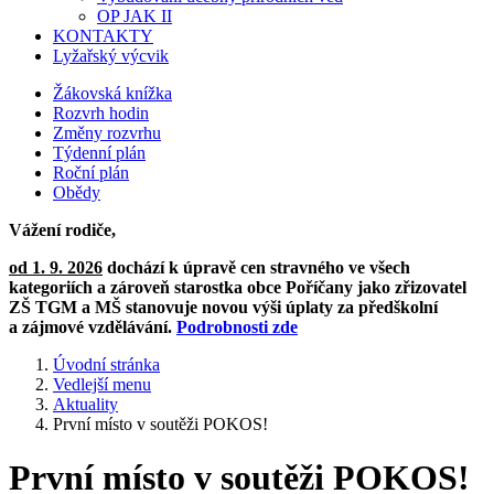
OP JAK II
KONTAKTY
Lyžařský výcvik
Žákovská knížka
Rozvrh hodin
Změny rozvrhu
Týdenní plán
Roční plán
Obědy
Vážení rodiče,
od 1. 9. 2026
dochází k úpravě cen stravného ve všech
kategoriích a zároveň starostka obce Poříčany jako zřizovatel
ZŠ TGM a MŠ stanovuje novou výši úplaty za předškolní
a zájmové vzdělávání.
Podrobnosti zde
Úvodní stránka
Vedlejší menu
Aktuality
První místo v soutěži POKOS!
První místo v soutěži POKOS!