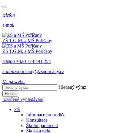
telefon
e-mail
ZŠ T.G.M. a MŠ Poříčany
ZŠ T.G.M. a MŠ Poříčany
telefon
+420 774 491 254
e-mail
zsporicany@zsporicany.cz
Mapa webu
Hledaný výraz
Hledat
rozšířené vyhledávání
ZŠ
Informace pro rodiče
Konzultace
Školní parlament
Školská rada