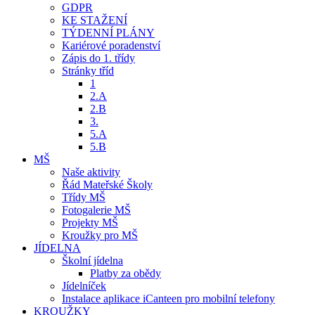
GDPR
KE STAŽENÍ
TÝDENNÍ PLÁNY
Kariérové poradenství
Zápis do 1. třídy
Stránky tříd
1
2.A
2.B
3.
5.A
5.B
MŠ
Naše aktivity
Řád Mateřské Školy
Třídy MŠ
Fotogalerie MŠ
Projekty MŠ
Kroužky pro MŠ
JÍDELNA
Školní jídelna
Platby za obědy
Jídelníček
Instalace aplikace iCanteen pro mobilní telefony
KROUŽKY