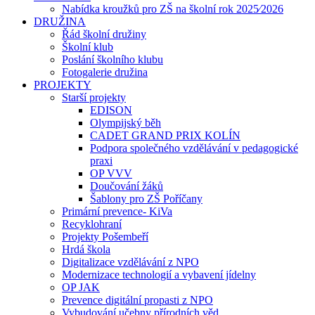
Nabídka kroužků pro ZŠ na školní rok 2025⁄2026
DRUŽINA
Řád školní družiny
Školní klub
Poslání školního klubu
Fotogalerie družina
PROJEKTY
Starší projekty
EDISON
Olympijský běh
CADET GRAND PRIX KOLÍN
Podpora společného vzdělávání v pedagogické
praxi
OP VVV
Doučování žáků
Šablony pro ZŠ Poříčany
Primární prevence- KiVa
Recyklohraní
Projekty Pošembeří
Hrdá škola
Digitalizace vzdělávání z NPO
Modernizace technologií a vybavení jídelny
OP JAK
Prevence digitální propasti z NPO
Vybudování učebny přírodních věd