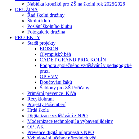
Nabídka kroužků pro ZŠ na školní rok 2025⁄2026
DRUŽINA
Řád školní družiny
Školní klub
Poslání školního klubu
Fotogalerie družina
PROJEKTY
Starší projekty
EDISON
Olympijský běh
CADET GRAND PRIX KOLÍN
Podpora společného vzdělávání v pedagogické
praxi
OP VVV
Doučování žáků
Šablony pro ZŠ Poříčany
Primární prevence- KiVa
Recyklohraní
Projekty Pošembeří
Hrdá škola
Digitalizace vzdělávání z NPO
Modernizace technologií a vybavení jídelny
OP JAK
Prevence digitální propasti z NPO
Vybudování učebny přírodních věd