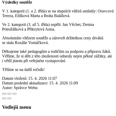
Výsledky soutěže
V 1. kategorii (1. a 2. třída) se na stupních vítězů umístily: Oravcová
Tereza, Elišková Marta a Beáta Balášová.
Ve 2. kategorii (3. až 5. třída) uspěli: Jan Věchet, Denisa
Petružálková a Přikrylová Anna.
Absolutním vítězem soutěže a zároveň držitelkou ceny diváků
se stala Rozálie Vomáčková.
Děkujeme také pedagogům a rodičům za podporu a přípravu žáků.
Věříme, že si děti z této zkušenosti odnesly nejen pěkné zážitky, ale
i větší jistotu při veřejném vystupování.
Těšíme se na další ročník!
Datum vložení:
15. 4. 2026 11:07
Datum poslední aktualizace:
15. 4. 2026 11:09
Autor:
Správce Webu
Vedlejší menu