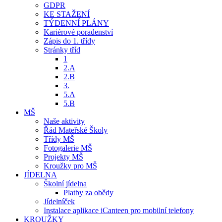
GDPR
KE STAŽENÍ
TÝDENNÍ PLÁNY
Kariérové poradenství
Zápis do 1. třídy
Stránky tříd
1
2.A
2.B
3.
5.A
5.B
MŠ
Naše aktivity
Řád Mateřské Školy
Třídy MŠ
Fotogalerie MŠ
Projekty MŠ
Kroužky pro MŠ
JÍDELNA
Školní jídelna
Platby za obědy
Jídelníček
Instalace aplikace iCanteen pro mobilní telefony
KROUŽKY