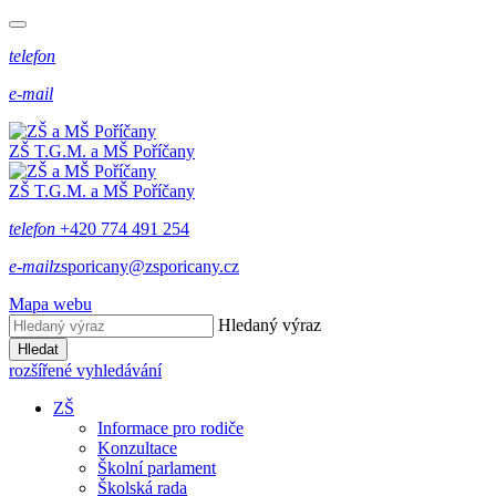
telefon
e-mail
ZŠ T.G.M. a MŠ Poříčany
ZŠ T.G.M. a MŠ Poříčany
telefon
+420 774 491 254
e-mail
zsporicany@zsporicany.cz
Mapa webu
Hledaný výraz
Hledat
rozšířené vyhledávání
ZŠ
Informace pro rodiče
Konzultace
Školní parlament
Školská rada