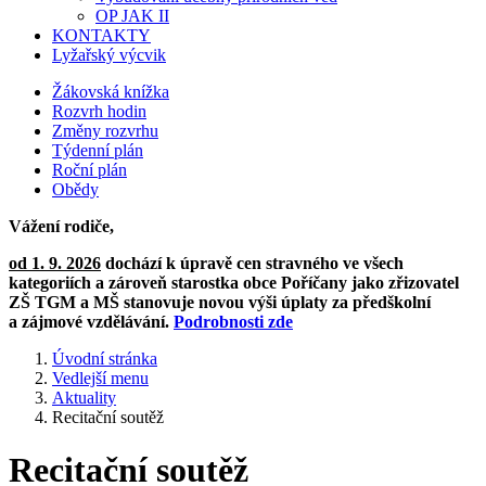
OP JAK II
KONTAKTY
Lyžařský výcvik
Žákovská knížka
Rozvrh hodin
Změny rozvrhu
Týdenní plán
Roční plán
Obědy
Vážení rodiče,
od 1. 9. 2026
dochází k úpravě cen stravného ve všech
kategoriích a zároveň starostka obce Poříčany jako zřizovatel
ZŠ TGM a MŠ stanovuje novou výši úplaty za předškolní
a zájmové vzdělávání.
Podrobnosti zde
Úvodní stránka
Vedlejší menu
Aktuality
Recitační soutěž
Recitační soutěž