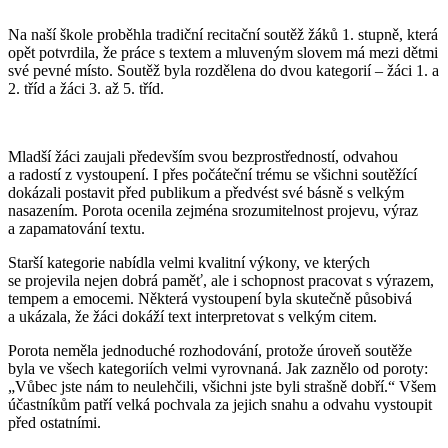
Na naší škole proběhla tradiční recitační soutěž žáků 1. stupně, která
opět potvrdila, že práce s textem a mluveným slovem má mezi dětmi
své pevné místo. Soutěž byla rozdělena do dvou kategorií – žáci 1. a
2. tříd a žáci 3. až 5. tříd.
Mladší žáci zaujali především svou bezprostředností, odvahou
a radostí z vystoupení. I přes počáteční trému se všichni soutěžící
dokázali postavit před publikum a předvést své básně s velkým
nasazením. Porota ocenila zejména srozumitelnost projevu, výraz
a zapamatování textu.
Starší kategorie nabídla velmi kvalitní výkony, ve kterých
se projevila nejen dobrá paměť, ale i schopnost pracovat s výrazem,
tempem a emocemi. Některá vystoupení byla skutečně působivá
a ukázala, že žáci dokáží text interpretovat s velkým citem.
Porota neměla jednoduché rozhodování, protože úroveň soutěže
byla ve všech kategoriích velmi vyrovnaná. Jak zaznělo od poroty:
„Vůbec jste nám to neulehčili, všichni jste byli strašně dobří.“ Všem
účastníkům patří velká pochvala za jejich snahu a odvahu vystoupit
před ostatními.