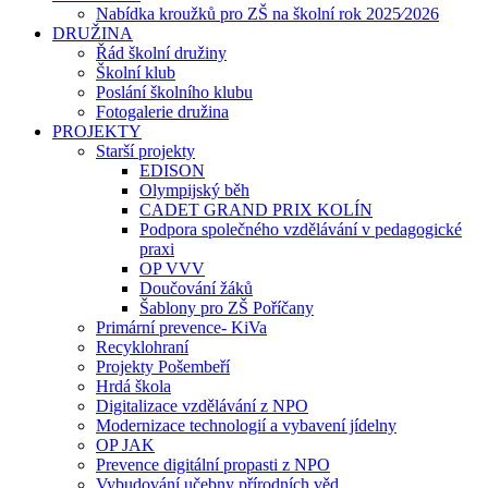
Nabídka kroužků pro ZŠ na školní rok 2025⁄2026
DRUŽINA
Řád školní družiny
Školní klub
Poslání školního klubu
Fotogalerie družina
PROJEKTY
Starší projekty
EDISON
Olympijský běh
CADET GRAND PRIX KOLÍN
Podpora společného vzdělávání v pedagogické
praxi
OP VVV
Doučování žáků
Šablony pro ZŠ Poříčany
Primární prevence- KiVa
Recyklohraní
Projekty Pošembeří
Hrdá škola
Digitalizace vzdělávání z NPO
Modernizace technologií a vybavení jídelny
OP JAK
Prevence digitální propasti z NPO
Vybudování učebny přírodních věd