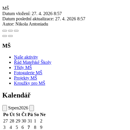
MŠ
Datum vložení:
27. 4. 2026 8:57
Datum poslední aktualizace:
27. 4. 2026 8:57
Autor:
Nikola Antoniadu
MŠ
Naše aktivity
Řád Mateřské Školy
Třídy MŠ
Fotogalerie MŠ
Projekty MŠ
Kroužky pro MŠ
Kalendář
Srpen
2026
Po
Út
St
Čt
Pá
So
Ne
27
28
29
30
31
1
2
3
4
5
6
7
8
9