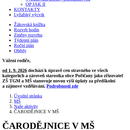
OP JAK II
KONTAKTY
Lyžařský výcvik
Žákovská knížka
Rozvrh hodin
Změny rozvrhu
Týdenní plán
Roční plán
Obědy
Vážení rodiče,
od 1. 9. 2026
dochází k úpravě cen stravného ve všech
kategoriích a zároveň starostka obce Poříčany jako zřizovatel
ZŠ TGM a MŠ stanovuje novou výši úplaty za předškolní
a zájmové vzdělávání.
Podrobnosti zde
Úvodní stránka
MŠ
Naše aktivity
ČARODĚJNICE V MŠ
ČARODĚJNICE V MŠ