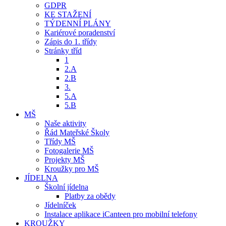
GDPR
KE STAŽENÍ
TÝDENNÍ PLÁNY
Kariérové poradenství
Zápis do 1. třídy
Stránky tříd
1
2.A
2.B
3.
5.A
5.B
MŠ
Naše aktivity
Řád Mateřské Školy
Třídy MŠ
Fotogalerie MŠ
Projekty MŠ
Kroužky pro MŠ
JÍDELNA
Školní jídelna
Platby za obědy
Jídelníček
Instalace aplikace iCanteen pro mobilní telefony
KROUŽKY