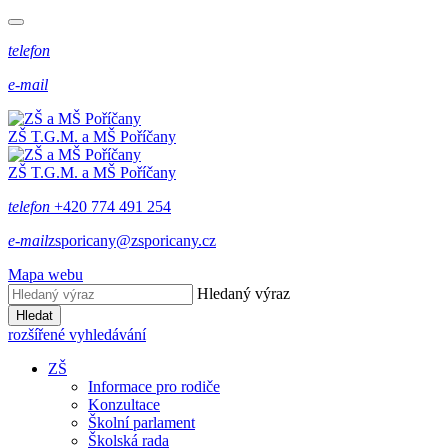
telefon
e-mail
ZŠ T.G.M. a MŠ Poříčany
ZŠ T.G.M. a MŠ Poříčany
telefon
+420 774 491 254
e-mail
zsporicany@zsporicany.cz
Mapa webu
Hledaný výraz
Hledat
rozšířené vyhledávání
ZŠ
Informace pro rodiče
Konzultace
Školní parlament
Školská rada