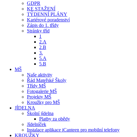
GDPR
KE STAŽENÍ
TÝDENNÍ PLÁNY
Kariérové poradenství
Zápis do 1. třídy
Stránky tříd
1
2.A
2.B
3.
5.A
5.B
MŠ
Naše aktivity
Řád Mateřské Školy
Třídy MŠ
Fotogalerie MŠ
Projekty MŠ
Kroužky pro MŠ
JÍDELNA
Školní jídelna
Platby za obědy
Jídelníček
Instalace aplikace iCanteen pro mobilní telefony
KROUŽKY