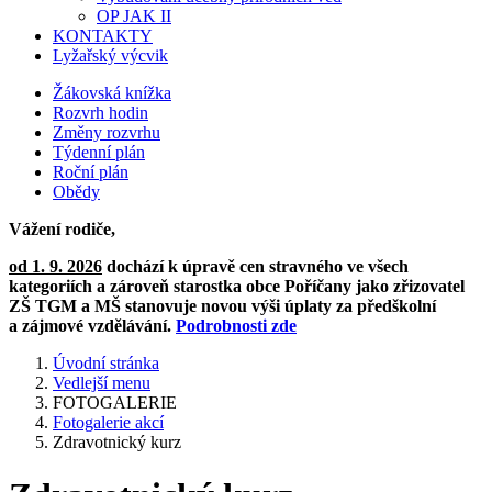
OP JAK II
KONTAKTY
Lyžařský výcvik
Žákovská knížka
Rozvrh hodin
Změny rozvrhu
Týdenní plán
Roční plán
Obědy
Vážení rodiče,
od 1. 9. 2026
dochází k úpravě cen stravného ve všech
kategoriích a zároveň starostka obce Poříčany jako zřizovatel
ZŠ TGM a MŠ stanovuje novou výši úplaty za předškolní
a zájmové vzdělávání.
Podrobnosti zde
Úvodní stránka
Vedlejší menu
FOTOGALERIE
Fotogalerie akcí
Zdravotnický kurz