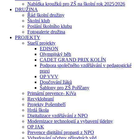
Nabídka kroužků pro ZŠ na školní rok 2025⁄2026
DRUŽINA
Řád školní družiny
Školní klub
Poslání školního klubu
Fotogalerie družina
PROJEKTY
Starší projekty
EDISON
Olympijský běh
CADET GRAND PRIX KOLÍN
Podpora společného vzdělávání v pedagogické
praxi
OP VVV
Doučování žáků
Šablony pro ZŠ Poříčany
Primární prevence- KiVa
Recyklohraní
Projekty Pošembeří
Hrdá škola
Digitalizace vzdělávání z NPO
Modernizace technologií a vybavení jídelny
OP JAK
Prevence digitální propasti z NPO
Vybudování učebny přírodních věd