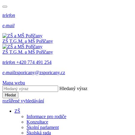
telefon
e-mail
ZŠ T.G.M. a MŠ Poříčany
ZŠ T.G.M. a MŠ Poříčany
telefon
+420 774 491 254
e-mail
zsporicany@zsporicany.cz
Mapa webu
Hledaný výraz
Hledat
rozšířené vyhledávání
ZŠ
Informace pro rodiče
Konzultace
Školní parlament
Školská rada